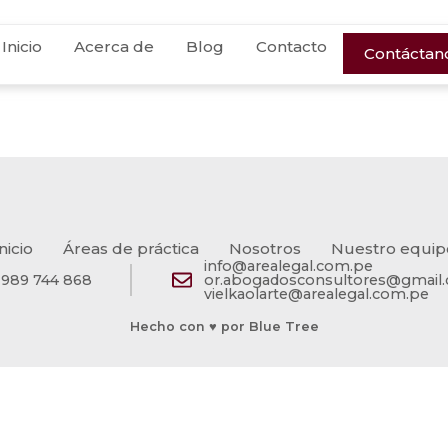
Inicio
Acerca de
Blog
Contacto
Contáctano
nicio
Áreas de práctica
Nosotros
Nuestro equip
info@arealegal.com.pe
989 744 868
or.abogadosconsultores@gmail
vielkaolarte@arealegal.com.pe
Hecho con ♥ por Blue Tree