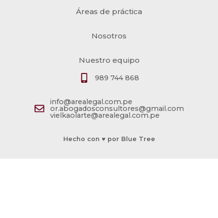
Áreas de práctica
Nosotros
Nuestro equipo
989 744 868
info@arealegal.com.pe
or.abogadosconsultores@gmail.com
vielkaolarte@arealegal.com.pe
Hecho con ♥ por Blue Tree