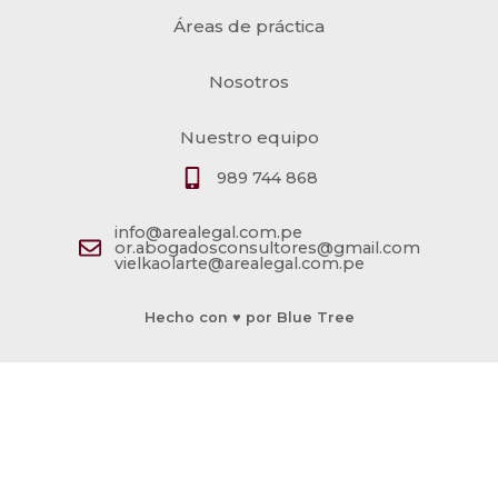
Áreas de práctica
Nosotros
Nuestro equipo
989 744 868
info@arealegal.com.pe
or.abogadosconsultores@gmail.com
vielkaolarte@arealegal.com.pe
Hecho con ♥ por Blue Tree